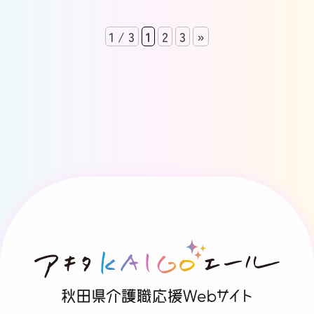
1 / 3
1
2
3
»