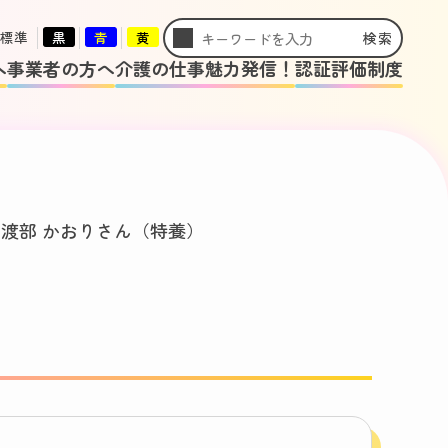
標準
黒
青
黄
検索
へ
事業者の方へ
介護の仕事魅力発信！
認証評価制度
>
渡部 かおりさん（特養）