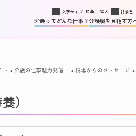
標準
拡大
文字サイズ
背景色
介護ってどんな仕事？
介護職を目指す方
イト
>
介護の仕事魅力発信！
>
現場からのメッセージ
特養）