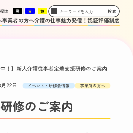
標準
黒
青
黄
検索
へ
事業者の方へ
介護の仕事魅力発信！
認証評価制度
集中！】新人介護従事者定着支援研修のご案内
8月22日
イベント・研修会情報
事業所の方へ
援研修のご案内