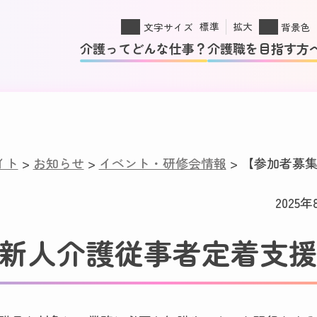
標準
拡大
文字サイズ
背景色
介護ってどんな仕事？
介護職を目指す方
イト
>
お知らせ
>
イベント・研修会情報
>
【参加者募
2025年
新人介護従事者定着支