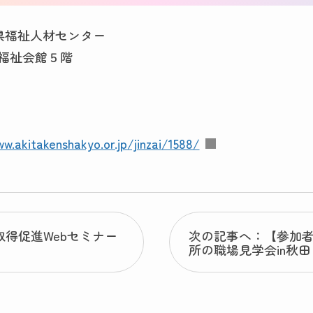
県福祉人材センター
社会福祉会館５階
w.akitakenshakyo.or.jp/jinzai/1588/
得促進Webセミナー
次の記事へ：【参加
所の職場見学会in秋田