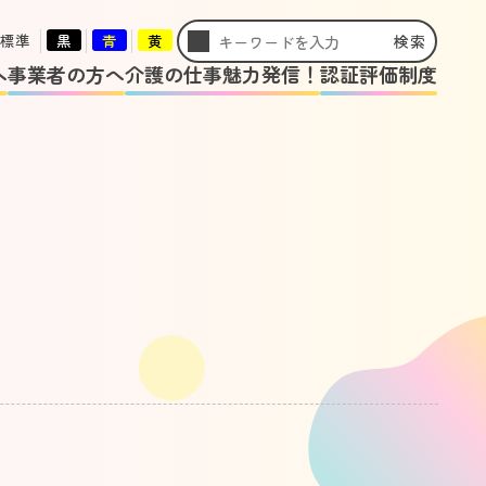
標準
黒
青
黄
検索
へ
事業者の方へ
介護の仕事魅力発信！
認証評価制度