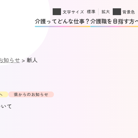
標準
拡大
文字サイズ
背景色
介護ってどんな仕事？
介護職を目指す方
お知らせ
>
新人
へ
県からのお知らせ
ついて