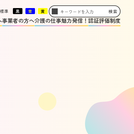
標準
黒
青
黄
検索
へ
事業者の方へ
介護の仕事魅力発信！
認証評価制度