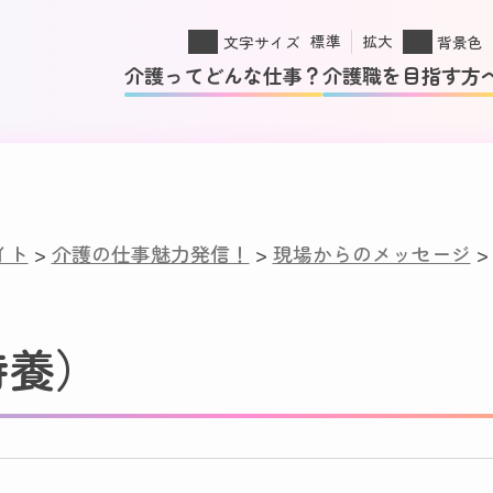
標準
拡大
文字サイズ
背景色
介護ってどんな仕事？
介護職を目指す方
イト
>
介護の仕事魅力発信！
>
現場からのメッセージ
特養）