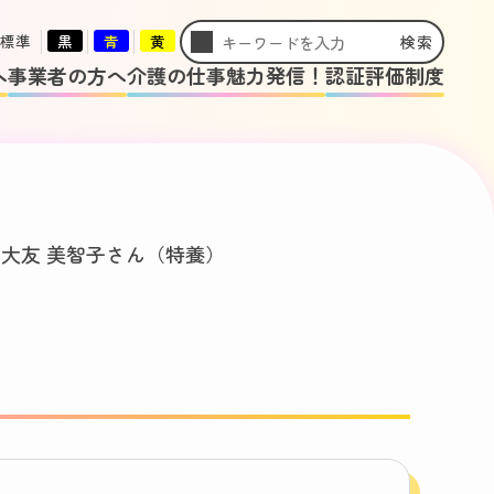
標準
黒
青
黄
検索
へ
事業者の方へ
介護の仕事魅力発信！
認証評価制度
>
大友 美智子さん（特養）