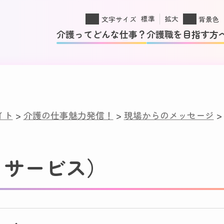
標準
拡大
文字サイズ
背景色
介護ってどんな仕事？
介護職を目指す方
イト
>
介護の仕事魅力発信！
>
現場からのメッセージ
イサービス）