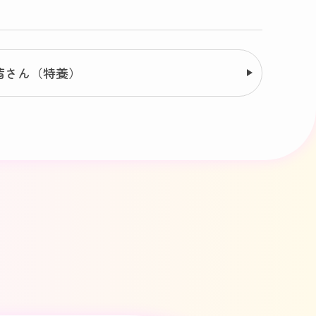
茜さん（特養）