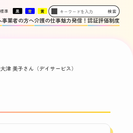
標準
黒
青
黄
検索
へ
事業者の方へ
介護の仕事魅力発信！
認証評価制度
>
大津 美子さん（デイサービス）